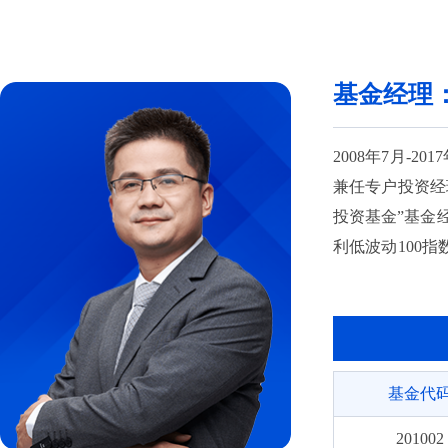
022325
022326
基金经理
024148
024149
2008年7月-
兼任专户投资经
025174
投资基金”基金经
026703
利低波动100指
任“长城量化精选
026704
至2026年6月
金”变更而来）基
月至今任“长城创
基金代
至今任“长城智盈
年6月至今任“长
201002