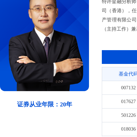
特许金融分析师（
司（香港），任港
产管理有限公司
（主持工作）兼
车股票型发起式证
经理，自2025
资基金（QDII
基金代
007132
017627
证券从业年限：20年
501226
018036