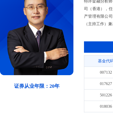
特许金融分析师（
司（香港），任港
产管理有限公司
（主持工作）兼
车股票型发起式证
经理，自2025
资基金（QDII
基金代
007132
017627
证券从业年限：20年
501226
018036