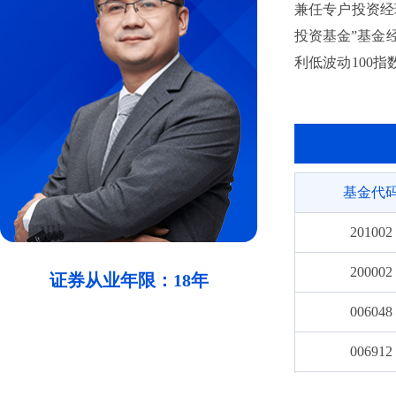
兼任专户投资经
投资基金”基金经
利低波动100指
任“长城量化精选
至2026年6月
金”变更而来）基
月至今任“长城创
基金代
至今任“长城智盈
年6月至今任“长
201002
200002
证券从业年限：18年
006048
006912
001879