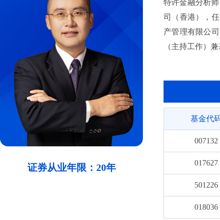
特许金融分析师（
司（香港），任港
产管理有限公司
（主持工作）兼
车股票型发起式证
经理，自2025
资基金（QDII
基金代
007132
017627
证券从业年限：20年
501226
018036