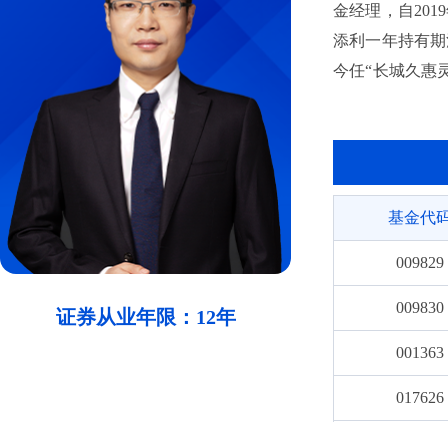
金经理，自201
添利一年持有期
今任“长城久惠
至今任“长城久
基金代
009829
009830
证券从业年限：12年
001363
017626
200016