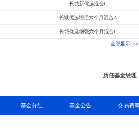
长城新优选混合C
11月任“长城优选添利一年持有期混合型证券投资基金”基金经理。自
优选增强六个月持有期混合型证券投资基金”基金经理，自2021
长城优选增强六个月混合A
年3月至今任“长城优选添瑞六个月持有期混合型证券投资基金”基
长城优选增强六个月混合C
2023年9月至今任“长城集利债券型发起式证券投资基金”基金经
长城优选回报六个月混合A
长城优选回报六个月混合C
长城优选添瑞六个月混合A
历任基金经理
长城优选添瑞六个月混合C
长城久惠混合A
基金分红
基金公告
交易费
长城久惠混合C
长城集利债券发起式A