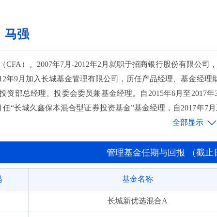
长城稳健成长混合C
：马强
长城久益混合A
长城久益混合C
CFA）。2007年7月-2012年2月就职于招商银行股份有限公司
012年9月加入长城基金管理有限公司，历任产品经理、基金经
长城货币A
资部总经理、投委会委员兼基金经理。自2015年6月至2017年
长城货币B
年6月任“长城久鑫保本混合型证券投资基金”基金经理，自2017年7
11月任“长城久益保本混合型证券投资基金”，自2016年5月至201
长城货币E
任“长城久盛安稳纯债两年定期开放债券型证券投资基金”基金经理，自
长城收益宝货币A
自2017年7月至2019年1月任“长城新视野混合型证券投资基金”
管理基金任期与回报 （截止日期:
，自2016年7月至2019年7月任“长城久鼎保本混合型证券投资基
长城收益宝货币B
码
基金名称
经理，自2019年2月至2020年7月任“长城久悦债券型证券投资基
基金经理，自2018年11月至2024年6月任“长城久益灵活配置混
长城新优选混合A
混合型证券投资基金”基金经理，自2022年1月至2025年8月