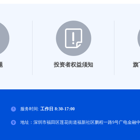
长城集利债券发起式C
长城集利债券发起式E
长城悦享回报债券A
长城悦享回报债券C
长城久恒混合A（后端）
题
投资者权益须知
旗
长城久恒混合A（前端）
长城久鑫混合A
长城久益混合A
服务时间:
工作日 8:30-17:00
长城久益混合C
地址：深圳市福田区莲花街道福新社区鹏程一路9号广电金融中心
长城行业轮动混合A