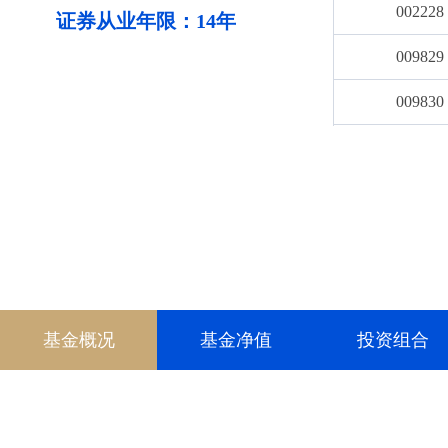
002228
7月至2025年
证券从业年限：14年
月至今任“长城
009829
理，自2021
009830
金”基金经理，自
理。
010797
010798
011538
011539
001363
基金概况
基金净值
投资组合
017626
018601