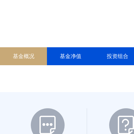
013037
013038
015562
019818
基金概况
基金净值
投资组合
020693
001880
009623
017458