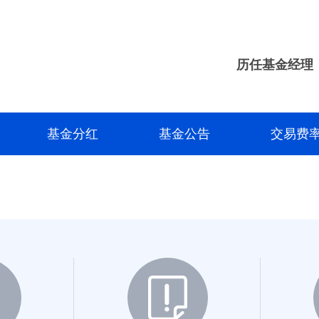
长城大健康混合A
长城大健康混合C
历任基金经理
长城医疗保健混合C
长城健康生活混合C
基金分红
基金公告
交易费
长城健康消费混合C
长城中国智造混合A
长城创新驱动混合A
长城创新驱动混合C