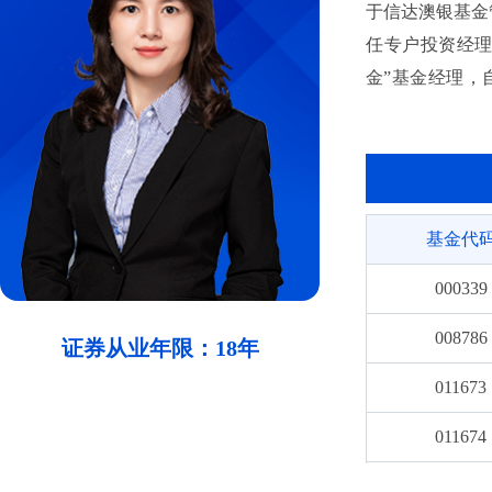
于信达澳银基金管
任专户投资经理
金”基金经理，自
金”基金经理，
证券投资基金”基
金”基金经理。
基金代
000339
008786
证券从业年限：18年
011673
011674
013293