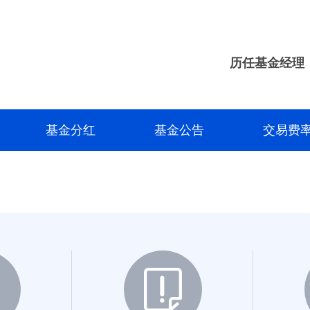
长城产业臻选混合C
长城产业优选混合A
历任基金经理
长城产业优选混合C
长城稳健成长混合A
基金分红
基金公告
交易费
长城久祥混合A
长城行业轮动混合A
长城久益混合A
长城久益混合C
长城久鼎混合A
长城新兴产业混合A