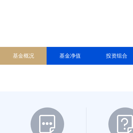
016333
020265
020266
200016
基金概况
基金净值
投资组合
001613
002296
002543
002544
002542
000976