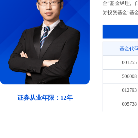
金”基金经理。
券投资基金”基
基金代
001255
506008
012793
证券从业年限：12年
005738
019273
019276