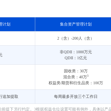
理计划
集合资产管理计划
2（含）-200人（含）
非QDII：1000万元
元
QDII：1亿元
固收类：30万
3
混合类：40万
权益类/期货和衍生品类：100万
行追加提取
每周最多开放三个工作日
的前提下另行约定。3根据权益仓位设置可能有例外，具体以产