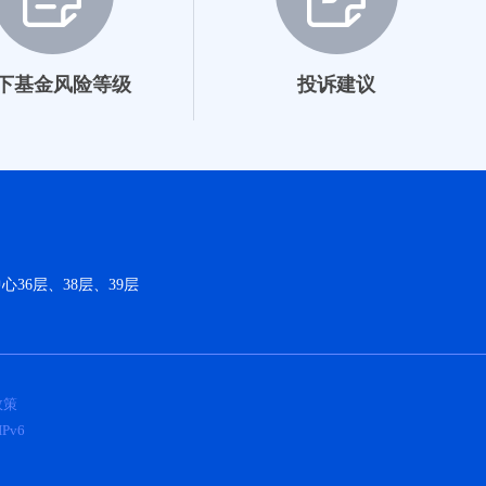
下基金风险等级
投诉建议
36层、38层、39层
政策
Pv6