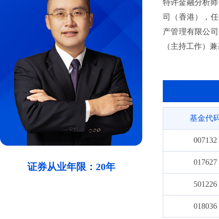
特许金融分析师（
司（香港），任港
产管理有限公司
（主持工作）兼
车股票型发起式证
经理，自2025
资基金（QDII
基金代
007132
017627
证券从业年限：20年
501226
018036