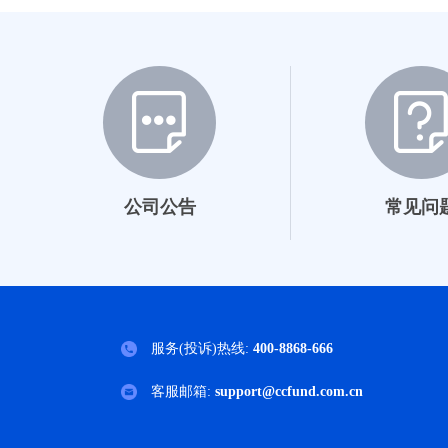
014877
015590
015591
016743
016744
公司公告
常见问
019775
020605
025278
服务(投诉)热线:
400-8868-666
025477
客服邮箱:
support@ccfund.com.cn
023698