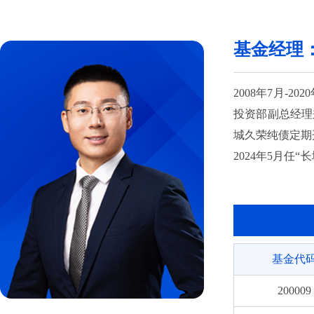
014105
基金经理
018941
018942
2008年7月-
投资部副总经理兼
021425
城久荣纯债定期开
021426
2024年5月任
债券型证券投资基
022878
投资基金”基金
005845
金”基金经理，自
自2025年11
006045
基金代
任“长城久稳债
009831
200009
009832