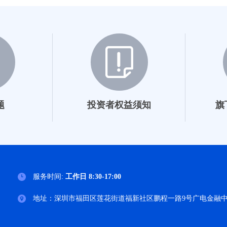
长城瑞利债券C
长城聚利债券A
长城聚利债券C
长城永利债券A
长城永利债券C
题
投资者权益须知
旗
长城稳健增利债券D
长城稳健增利债券E
长城积极增利债券D
服务时间:
工作日 8:30-17:00
长城稳健增利债券F
地址：深圳市福田区莲花街道福新社区鹏程一路9号广电金融中心
长城元利债券A