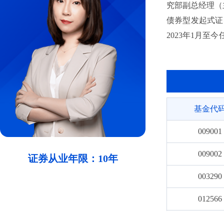
究部副总经理（
债券型发起式证
2023年1月至
债券型发起式证
基金代
009001
009002
证券从业年限：10年
003290
012566
012567