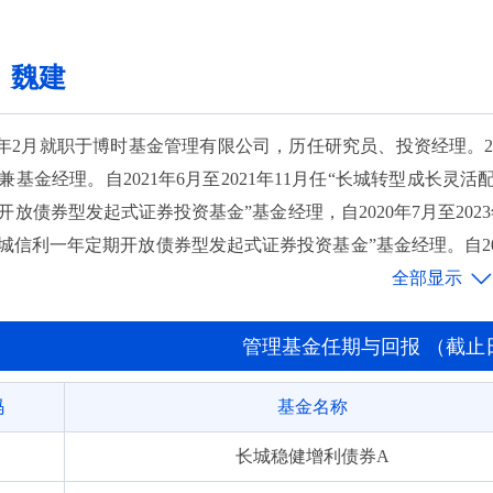
长城信利一年定开债券发起式
：魏建
长城裕利债券发起式A
长城裕利债券发起式C
2020年2月就职于博时基金管理有限公司，历任研究员、投资经理
基金经理。自2021年6月至2021年11月任“长城转型成长灵活配
长城月月鑫30天持有债券A
放债券型发起式证券投资基金”基金经理，自2020年7月至2023
长城月月鑫30天持有债券C
“长城信利一年定期开放债券型发起式证券投资基金”基金经理。自2
金”基金经理，自2021年6月至今任“长城悦享回报债券型证券投
长城久稳债券E
经理，自2021年11月至今任“长城悦享增利债券型证券投资基金
长城久荣定期开放债券型发起式
2022年11月至今任“长城聚利纯债债券型证券投资基金”基金经
管理基金任期与回报 （截止日期:
月至今任“长城元利债券型证券投资基金”基金经理，自2026年2
长城久瑞三个月定开发起式债券
码
基金名称
券型证券投资基金”基金经理。
长城稳利债券A
长城稳健增利债券A
长城稳利债券C