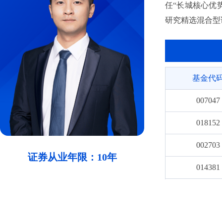
任“长城核心优势
研究精选混合型
基金代
007047
018152
002703
证券从业年限：10年
014381
006769
014538